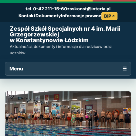
tel. 0-42 211-15-60
zsskonst@interia.pl
Kontakt
Dokumenty
Informacje prawne
BIP
Zespół Szkół Specjalnych nr 4 im. Marii
Grzegorzewskiej
w Konstantynowie Łódzkim
Aktualności, dokumenty i informacje dla rodziców oraz
uczniów
Menu
☰