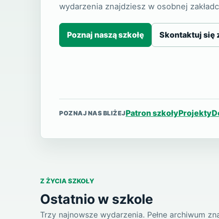
wydarzenia znajdziesz w osobnej zakładc
Poznaj naszą szkołę
Skontaktuj się 
Patron szkoły
Projekty
D
POZNAJ NAS BLIŻEJ
Z ŻYCIA SZKOŁY
Ostatnio w szkole
Trzy najnowsze wydarzenia. Pełne archiwum znaj