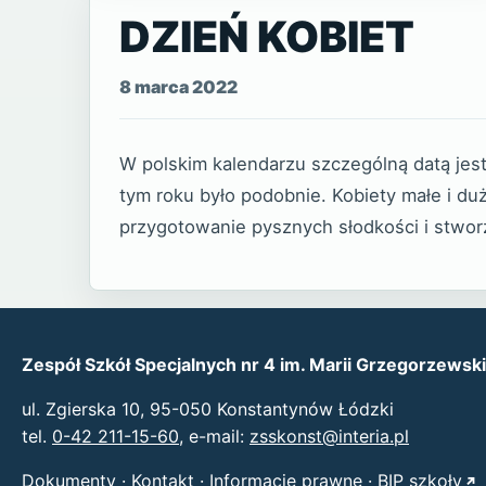
DZIEŃ KOBIET
8 marca 2022
W polskim kalendarzu szczególną datą jest
tym roku było podobnie. Kobiety małe i d
przygotowanie pysznych słodkości i stworz
Zespół Szkół Specjalnych nr 4 im. Marii Grzegorzews
ul. Zgierska 10, 95-050 Konstantynów Łódzki
tel.
0-42 211-15-60
, e-mail:
zsskonst@interia.pl
Dokumenty
·
Kontakt
·
Informacje prawne
·
BIP szkoły