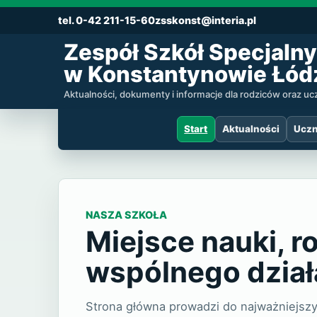
tel. 0-42 211-15-60
zsskonst@interia.pl
Zespół Szkół Specjalny
w Konstantynowie Łód
Aktualności, dokumenty i informacje dla rodziców oraz u
Start
Aktualności
Uczn
Zespół Szkół
NASZA SZKOŁA
Miejsce nauki, r
wspólnego dział
Strona główna prowadzi do najważniejszyc