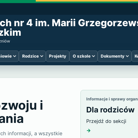
ch nr 4 im. Marii Grzegorzew
zkim
czniów
iowie
Rodzice
Projekty
O szkole
Dokumenty
K
 Specjalnych nr
Informacje i sprawy orga
ozwoju i
Dla rodziców
ania
Przejdź do sekcji
→
h informacji, a wszystkie