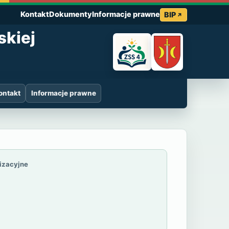
Kontakt
Dokumenty
Informacje prawne
BIP
skiej
ontakt
Informacje prawne
 4 im. Marii Gr
nizacyjne