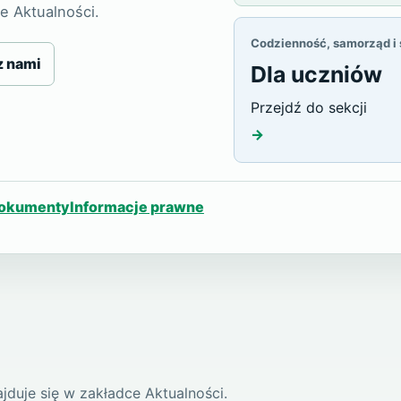
e Aktualności.
Codzienność, samorząd i
z nami
Dla uczniów
Przejdź do sekcji
→
okumenty
Informacje prawne
duje się w zakładce Aktualności.