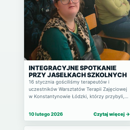
INTEGRACYJNE SPOTKANIE
PRZY JASEŁKACH SZKOLNYCH
16 stycznia gościliśmy terapeutów i
uczestników Warsztatów Terapii Zajęciowej
w Konstantynowie Łódzki, którzy przybyli,
aby obejrzeć Jasełka w wykonaniu uczniów
naszej szkoły. Choć wydarzenie odbyło się
10 lutego 2026
Czytaj więcej
już po świętach, nadal tow…