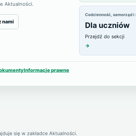
e Aktualności.
Codzienność, samorząd i
z nami
Dla uczniów
Przejdź do sekcji
→
okumenty
Informacje prawne
duje się w zakładce Aktualności.