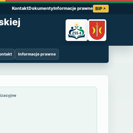
Kontakt
Dokumenty
Informacje prawne
BIP
skiej
ontakt
Informacje prawne
 4 im. Marii Gr
nizacyjne