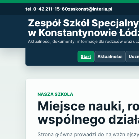
tel. 0-42 211-15-60
zsskonst@interia.pl
Zespół Szkół Specjalny
w Konstantynowie Łód
Aktualności, dokumenty i informacje dla rodziców oraz u
Start
Aktualności
Uczn
Zespół Szkół
NASZA SZKOŁA
Miejsce nauki, r
wspólnego dział
Strona główna prowadzi do najważniejszyc