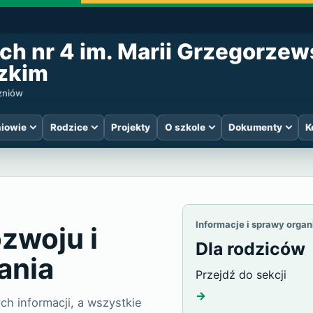
ch nr 4 im. Marii Grzegorzew
zkim
czniów
iowie
Rodzice
Projekty
O szkole
Dokumenty
K
 Specjalnych nr
Informacje i sprawy orga
ozwoju i
Dla rodziców
ania
Przejdź do sekcji
→
h informacji, a wszystkie