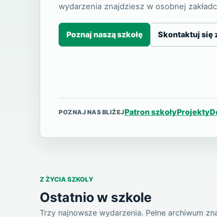
wydarzenia znajdziesz w osobnej zakładc
Poznaj naszą szkołę
Skontaktuj się 
Patron szkoły
Projekty
D
POZNAJ NAS BLIŻEJ
Z ŻYCIA SZKOŁY
Ostatnio w szkole
Trzy najnowsze wydarzenia. Pełne archiwum znaj