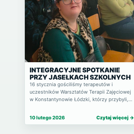
INTEGRACYJNE SPOTKANIE
PRZY JASEŁKACH SZKOLNYCH
16 stycznia gościliśmy terapeutów i
uczestników Warsztatów Terapii Zajęciowej
w Konstantynowie Łódzki, którzy przybyli,
aby obejrzeć Jasełka w wykonaniu uczniów
naszej szkoły. Choć wydarzenie odbyło się
10 lutego 2026
Czytaj więcej
już po świętach, nadal tow…