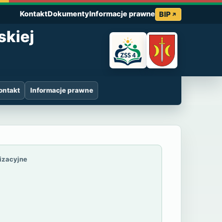
Kontakt
Dokumenty
Informacje prawne
BIP
skiej
ontakt
Informacje prawne
 4 im. Marii Gr
nizacyjne