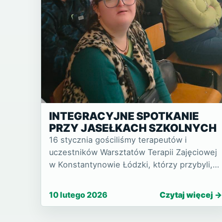
INTEGRACYJNE SPOTKANIE
PRZY JASEŁKACH SZKOLNYCH
16 stycznia gościliśmy terapeutów i
uczestników Warsztatów Terapii Zajęciowej
w Konstantynowie Łódzki, którzy przybyli,
aby obejrzeć Jasełka w wykonaniu uczniów
naszej szkoły. Choć wydarzenie odbyło się
10 lutego 2026
Czytaj więcej
już po świętach, nadal tow…