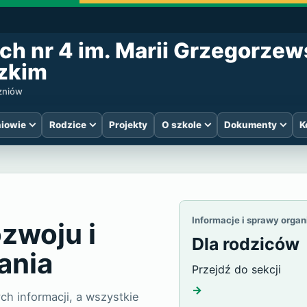
ch nr 4 im. Marii Grzegorzew
zkim
czniów
iowie
Rodzice
Projekty
O szkole
Dokumenty
K
 Specjalnych nr
Informacje i sprawy orga
ozwoju i
Dla rodziców
ania
Przejdź do sekcji
→
h informacji, a wszystkie