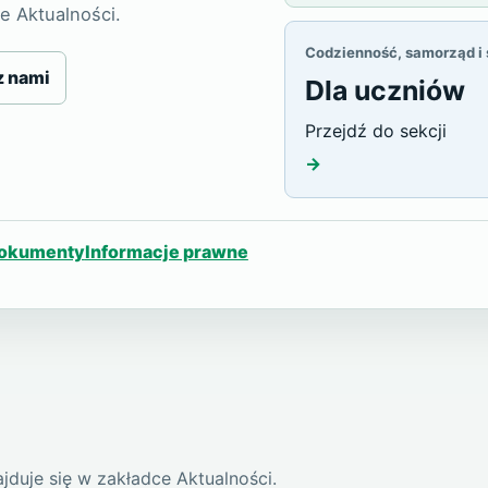
e Aktualności.
Codzienność, samorząd i
z nami
Dla uczniów
Przejdź do sekcji
→
okumenty
Informacje prawne
duje się w zakładce Aktualności.