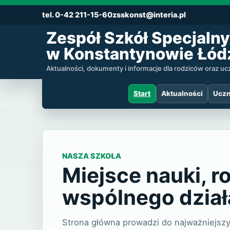
tel. 0-42 211-15-60
zsskonst@interia.pl
Zespół Szkół Specjalny
w Konstantynowie Łód
Aktualności, dokumenty i informacje dla rodziców oraz u
Start
Aktualności
Uczn
Zespół Szkół
NASZA SZKOŁA
Miejsce nauki, r
wspólnego dział
Strona główna prowadzi do najważniejszyc