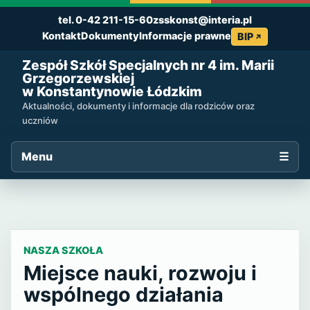
tel. 0-42 211-15-60
zsskonst@interia.pl
Kontakt
Dokumenty
Informacje prawne
BIP
Zespół Szkół Specjalnych nr 4 im. Marii
Grzegorzewskiej
w Konstantynowie Łódzkim
Aktualności, dokumenty i informacje dla rodziców oraz
uczniów
Menu
☰
Zespół Szkół Specjalnyc
NASZA SZKOŁA
Miejsce nauki, rozwoju i
wspólnego działania