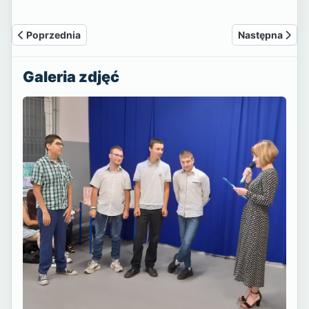
Poprzednia strona: Wakacyjne pozdrowienia
Następna stron
Poprzednia
Następna
Galeria zdjęć