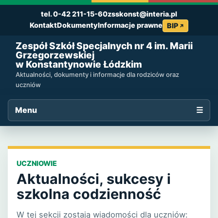
tel. 0-42 211-15-60
zsskonst@interia.pl
Kontakt
Dokumenty
Informacje prawne
BIP
Zespół Szkół Specjalnych nr 4 im. Marii
Grzegorzewskiej
w Konstantynowie Łódzkim
Aktualności, dokumenty i informacje dla rodziców oraz
uczniów
Menu
☰
UCZNIOWIE
Aktualności, sukcesy i
szkolna codzienność
W tej sekcji zostają wiadomości dla uczniów: